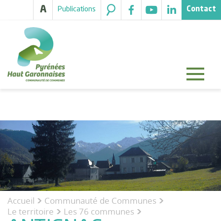
A
Publications
Contact
Accueil
Communauté de Communes
>
>
Le territoire
Les 76 communes
>