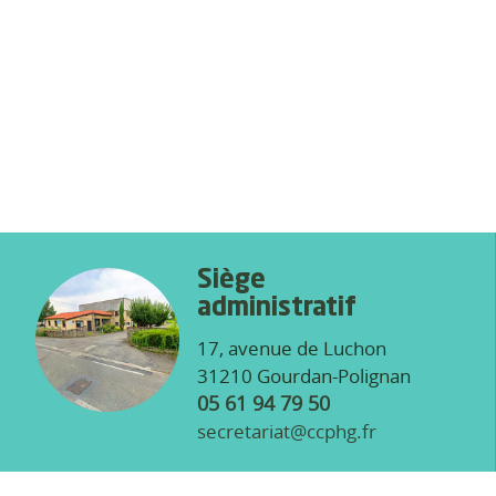
Siège
administratif
17, avenue de Luchon
31210 Gourdan-Polignan
05 61 94 79 50
secretariat@ccphg.fr