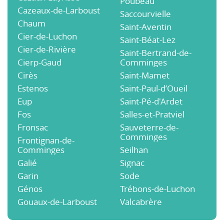
Poubeau
Cazeaux-de-Larboust
Saccourvielle
Chaum
Saint-Aventin
Cier-de-Luchon
Saint-Béat-Lez
Cier-de-Rivière
Saint-Bertrand-de-
Cierp-Gaud
Comminges
Cirès
Saint-Mamet
Estenos
Saint-Paul-d’Oueil
Eup
Saint-Pé-d'Ardet
Fos
Salles-et-Pratviel
Fronsac
Sauveterre-de-
Comminges
Frontignan-de-
Comminges
Seilhan
Galié
Signac
Garin
Sode
Génos
Trébons-de-Luchon
Gouaux-de-Larboust
Valcabrère