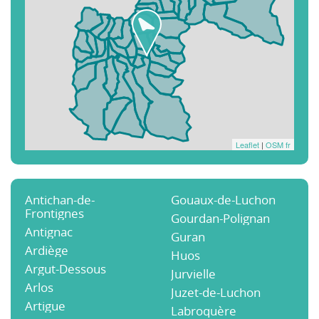
Leaflet
|
OSM fr
Antichan-de-
Gouaux-de-Luchon
Frontignes
Gourdan-Polignan
Antignac
Guran
Ardiège
Huos
Argut-Dessous
Jurvielle
Arlos
Juzet-de-Luchon
Artigue
Labroquère