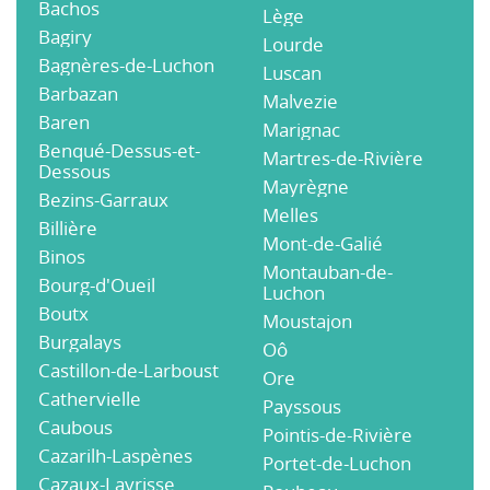
Bachos
Lège
Bagiry
Lourde
Bagnères-de-Luchon
Luscan
Barbazan
Malvezie
Baren
Marignac
Benqué-Dessus-et-
Martres-de-Rivière
Dessous
Mayrègne
Bezins-Garraux
Melles
Billière
Mont-de-Galié
Binos
Montauban-de-
Bourg-d'Oueil
Luchon
Boutx
Moustajon
Burgalays
Oô
Castillon-de-Larboust
Ore
Cathervielle
Payssous
Caubous
Pointis-de-Rivière
Cazarilh-Laspènes
Portet-de-Luchon
Cazaux-Layrisse