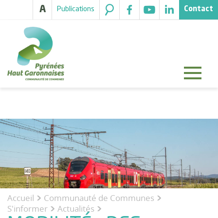
A
Publications
Contact
Accueil
Communauté de Communes
>
>
S'informer
Actualités
>