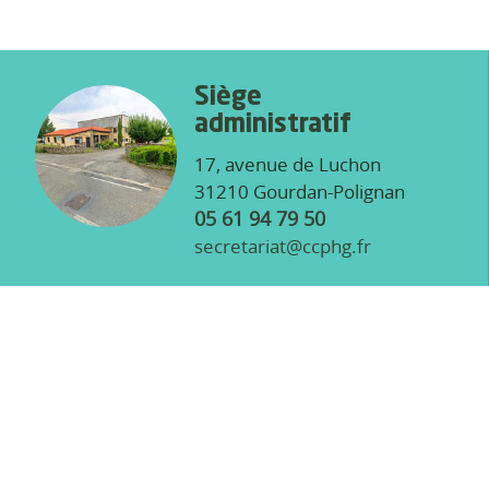
Siège
administratif
17, avenue de Luchon
31210 Gourdan-Polignan
05 61 94 79 50
secretariat@ccphg.fr
Site de Marignac
2, rue des usines
31440 Marignac
05 61 79 00 26