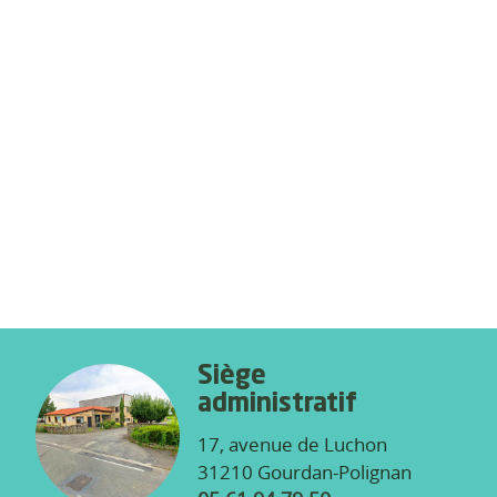
Siège
administratif
17, avenue de Luchon
31210 Gourdan-Polignan