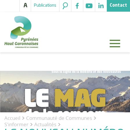
A
Publications
Contact
Accueil
Communauté de Communes
>
>
S'informer
Actualités
>