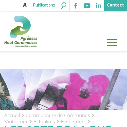
A
Publications
Contact
Accueil
Communauté de Communes
>
>
S'informer
Actualités
Évènement
>
>