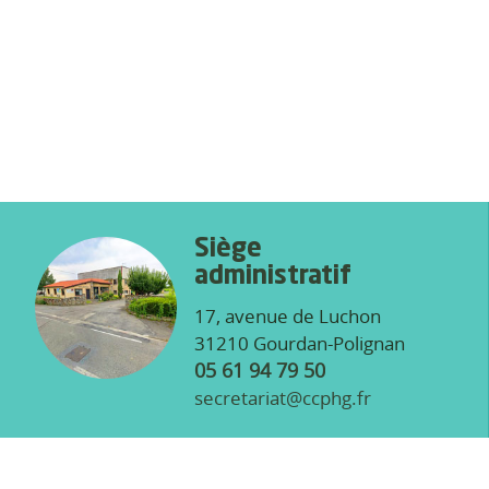
Siège
administratif
17, avenue de Luchon
31210 Gourdan-Polignan
05 61 94 79 50
secretariat@ccphg.fr