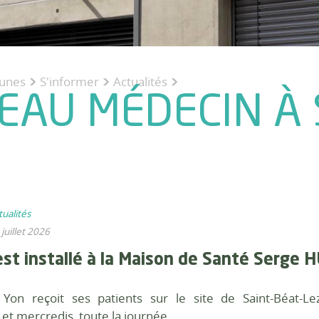
unes
S'informer
Actualités
>
>
AU MÉDECIN À 
tualités
 juillet 2026
est installé à la Maison de Santé Serge 
 Yon reçoit ses patients sur le site de Saint-Béat-
 et mercredis, toute la journée.