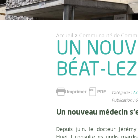
Accueil
Communauté de Comm
>
UN NOUVE
BÉAT-LEZ
Catégorie :
Ac
Publication : 6
Un nouveau médecin
s'
Depuis juin, le docteur Jérémy
Huet. Il
consulte les lundis, mardis