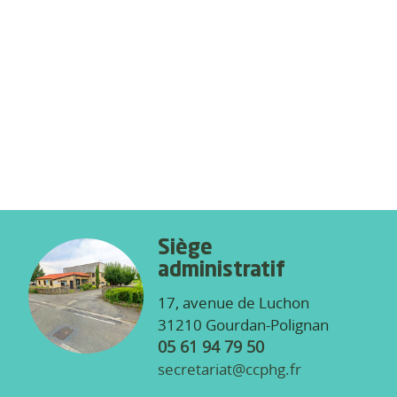
Siège
administratif
17, avenue de Luchon
31210 Gourdan-Polignan
05 61 94 79 50
secretariat@ccphg.fr