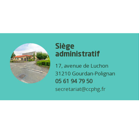
Siège
administratif
17, avenue de Luchon
31210 Gourdan-Polignan
05 61 94 79 50
secretariat@ccphg.fr
Site de Marignac
2, rue des usines
31440 Marignac