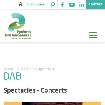
A
Publications
Contact
Accueil
Archives agenda
>
DAB
Spectacles - Concerts