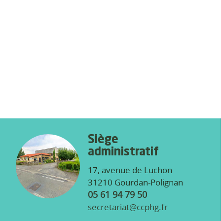
Siège
administratif
17, avenue de Luchon
31210 Gourdan-Polignan
05 61 94 79 50
secretariat@ccphg.fr